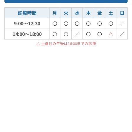
診療時間
月
火
水
木
金
土
日
9:00～12:30
〇
〇
〇
〇
〇
〇
／
14:00～18:00
〇
〇
／
〇
〇
△
／
△ 土曜日の午後は16:00までの診療