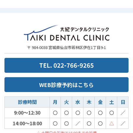
〒 984-0038 宮城県仙台市若林区伊在1丁目9-1
TEL. 022-766-9265
WEB診療予約はこちら
診療時間
月
火
水
木
金
土
日
9:00～12:30
〇
〇
〇
〇
〇
〇
／
14:00～18:00
〇
〇
／
〇
〇
△
／
△ 土曜日の午後は16:00までの診療