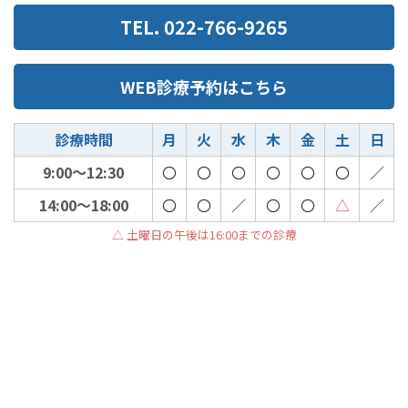
TEL. 022-766-9265
WEB診療予約はこちら
診療時間
月
火
水
木
金
土
日
9:00～12:30
〇
〇
〇
〇
〇
〇
／
14:00～18:00
〇
〇
／
〇
〇
△
／
△ 土曜日の午後は16:00までの診療