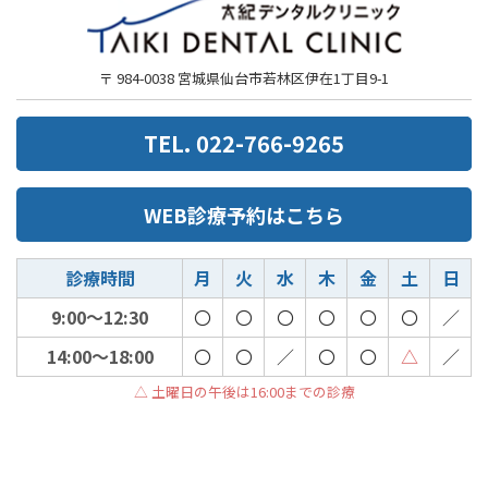
〒 984-0038 宮城県仙台市若林区伊在1丁目9-1
TEL. 022-766-9265
WEB診療予約はこちら
診療時間
月
火
水
木
金
土
日
9:00～12:30
〇
〇
〇
〇
〇
〇
／
14:00～18:00
〇
〇
／
〇
〇
△
／
△ 土曜日の午後は16:00までの診療