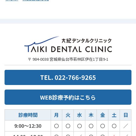
〒 984-0038 宮城県仙台市若林区伊在1丁目9-1
TEL. 022-766-9265
WEB診療予約はこちら
診療時間
月
火
水
木
金
土
日
9:00～12:30
〇
〇
〇
〇
〇
〇
／