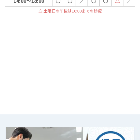
14:00～18:00
〇
〇
／
〇
〇
△
／
△ 土曜日の午後は16:00までの診療