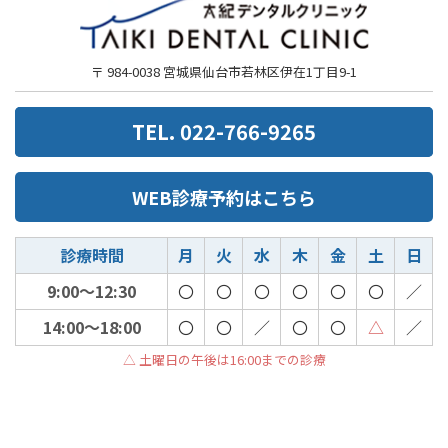
〒 984-0038 宮城県仙台市若林区伊在1丁目9-1
TEL. 022-766-9265
WEB診療予約はこちら
診療時間
月
火
水
木
金
土
日
9:00～12:30
〇
〇
〇
〇
〇
〇
／
14:00～18:00
〇
〇
／
〇
〇
△
／
△ 土曜日の午後は16:00までの診療