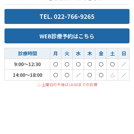
TEL. 022-766-9265
WEB診療予約はこちら
診療時間
月
火
水
木
金
土
日
9:00～12:30
〇
〇
〇
〇
〇
〇
／
14:00～18:00
〇
〇
／
〇
〇
△
／
△ 土曜日の午後は16:00までの診療