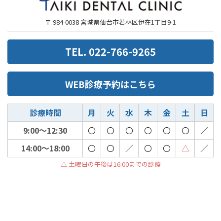
〒 984-0038 宮城県仙台市若林区伊在1丁目9-1
TEL. 022-766-9265
WEB診療予約はこちら
診療時間
月
火
水
木
金
土
日
9:00～12:30
〇
〇
〇
〇
〇
〇
／
14:00～18:00
〇
〇
／
〇
〇
△
／
△ 土曜日の午後は16:00までの診療