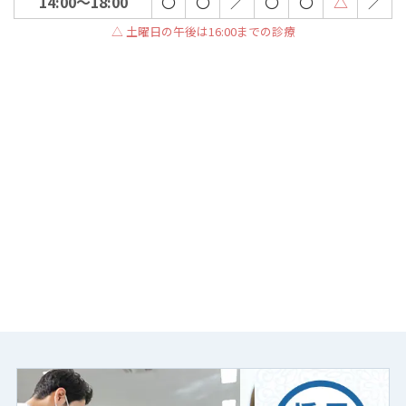
14:00～18:00
〇
〇
／
〇
〇
△
／
△ 土曜日の午後は16:00までの診療