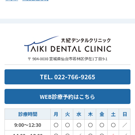
〒 984-0038 宮城県仙台市若林区伊在1丁目9-1
TEL. 022-766-9265
WEB診療予約はこちら
診療時間
月
火
水
木
金
土
日
9:00～12:30
〇
〇
〇
〇
〇
〇
／